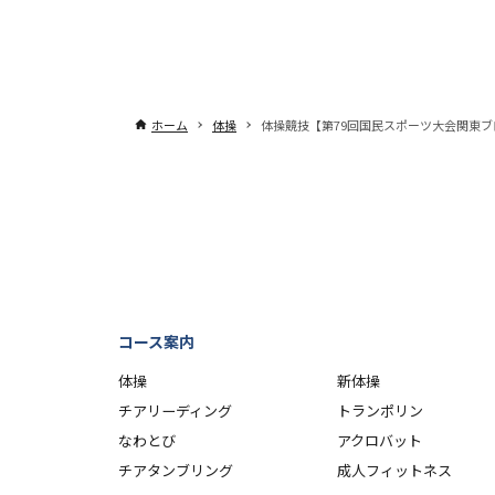
ホーム
体操
体操競技【第79回国民スポーツ大会関東
コース案内
体操
新体操
チアリーディング
トランポリン
なわとび
アクロバット
チアタンブリング
成人フィットネス