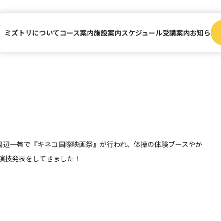
ミズトリについて
コース案内
施設案内
スケジュール
受講案内
お知らせ
子玉川駅周辺一帯で『キネコ国際映画祭』が行われ、体操の体験ブースやか
演技発表をしてきました！