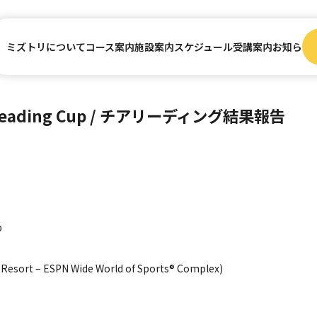
ミズトリについて
コース案内
施設案内
スケジュール
受講案内
お知らせ
heerleading Cup / チアリーディング結果報告
p
t – ESPN Wide World of Sports® Complex)